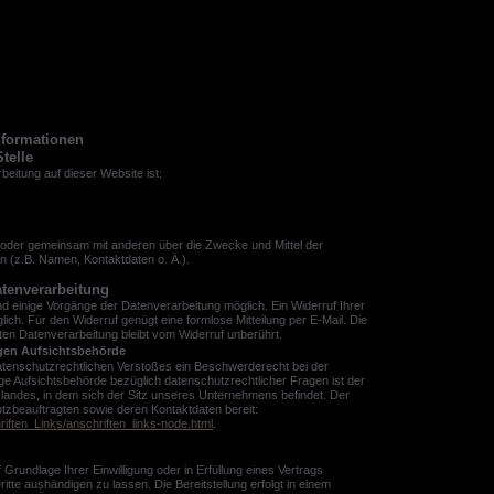
nformationen
telle
rbeitung auf dieser Website ist:
in oder gemeinsam mit anderen über die Zwecke und Mittel der
 (z.B. Namen, Kontaktdaten o. Ä.).
atenverarbeitung
ind einige Vorgänge der Datenverarbeitung möglich. Ein Widerruf Ihrer
möglich. Für den Widerruf genügt eine formlose Mitteilung per E-Mail. Die
ten Datenverarbeitung bleibt vom Widerruf unberührt.
gen Aufsichtsbehörde
 datenschutzrechtlichen Verstoßes ein Beschwerderecht bei der
e Aufsichtsbehörde bezüglich datenschutzrechtlicher Fragen ist der
andes, in dem sich der Sitz unseres Unternehmens befindet. Der
hutzbeauftragten sowie deren Kontaktdaten bereit:
riften_Links/anschriften_links-node.html
.
 Grundlage Ihrer Einwilligung oder in Erfüllung eines Vertrags
ritte aushändigen zu lassen. Die Bereitstellung erfolgt in einem