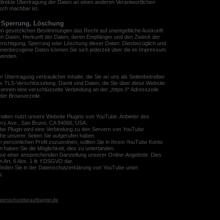
direkte Übertragung der Daten an einen anderen Verantwortlichen
isch machbar ist.
, Sperrung, Löschung
en gesetzlichen Bestimmungen das Recht auf unentgeltliche Auskunft
n Daten, Herkunft der Daten, deren Empfänger und den Zweck der
Berichtigung, Sperrung oder Löschung dieser Daten. Diesbezüglich und
nenbezogene Daten können Sie sich jederzeit über die im Impressum
wenden.
Übertragung vertraulicher Inhalte, die Sie an uns als Seitenbetreiber
. TLS-Verschlüsselung. Damit sind Daten, die Sie über diese Website
erkennen eine verschlüsselte Verbindung an der „https://“ Adresszeile
der Browserzeile.
nhalten nutzt unsere Website Plugins von YouTube. Anbieter des
erry Ave., San Bruno, CA 94066, USA.
uTube-Plugin wird eine Verbindung zu den Servern von YouTube
che unserer Seiten Sie aufgerufen haben.
m persönlichen Profil zuzuordnen, sollten Sie in Ihrem YouTube Konto
 haben Sie die Möglichkeit, dies zu unterbinden.
sse einer ansprechenden Darstellung unserer Online-Angebote. Dies
n Art. 6 Abs. 1 lit. f DSGVO dar.
inden Sie in der Datenschutzerklärung von YouTube unter:
y
.
atenschutzbeauftragter.de