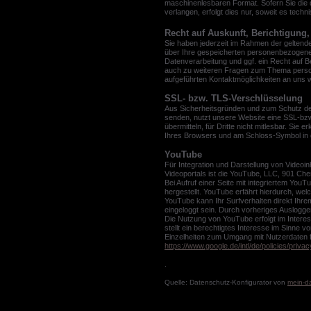
maschinenlesbaren Format. Sofern Sie die 
verlangen, erfolgt dies nur, soweit es techn
Recht auf Auskunft, Berichtigung
Sie haben jederzeit im Rahmen der geltend
über Ihre gespeicherten personenbezogene
Datenverarbeitung und ggf. ein Recht auf 
auch zu weiteren Fragen zum Thema perso
aufgeführten Kontaktmöglichkeiten an uns 
SSL- bzw. TLS-Verschlüsselung
Aus Sicherheitsgründen und zum Schutz der 
senden, nutzt unsere Website eine SSL-bzw
übermitteln, für Dritte nicht mitlesbar. Sie 
Ihres Browsers und am Schloss-Symbol in 
YouTube
Für Integration und Darstellung von Videoi
Videoportals ist die YouTube, LLC, 901 Ch
Bei Aufruf einer Seite mit integriertem Yo
hergestellt. YouTube erfährt hierdurch, wel
YouTube kann Ihr Surfverhalten direkt Ihre
eingeloggt sein. Durch vorheriges Ausloggen
Die Nutzung von YouTube erfolgt im Intere
stellt ein berechtigtes Interesse im Sinne vo
Einzelheiten zum Umgang mit Nutzerdaten f
https://www.google.de/intl/de/policies/privac
.
Quelle: Datenschutz-Konfigurator von
mein-d