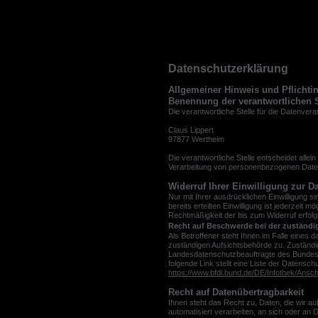
Datenschutzerklärung
Allgemeiner Hinweis und Pflichti
Benennung der verantwortlichen S
Die verantwortliche Stelle für die Datenvera
Claus Lippert
97877 Wertheim
Die verantwortliche Stelle entscheidet alle
Verarbeitung von personenbezogenen Daten
Widerruf Ihrer Einwilligung zur D
Nur mit Ihrer ausdrücklichen Einwilligung s
bereits erteilten Einwilligung ist jederzeit 
Rechtmäßigkeit der bis zum Widerruf erfolg
Recht auf Beschwerde bei der zuständi
Als Betroffener steht Ihnen im Falle eines
zuständigen Aufsichtsbehörde zu. Zuständig
Landesdatenschutzbeauftragte des Bundesl
folgende Link stellt eine Liste der Datensc
https://www.bfdi.bund.de/DE/Infothek/Ansch
Recht auf Datenübertragbarkeit
Ihnen steht das Recht zu, Daten, die wir auf
automatisiert verarbeiten, an sich oder an D